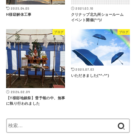
2025.04.05
2021.03.10
H様邸解体工事
クリナップ北九州ショールーム
イベント開催(^^)/
ブログ
ブログ
2025.07.03
いただきました(*^-^*)
2026.02.09
【Y様邸地鎮祭】雪予報の中、無事
に執り行われました
検
索