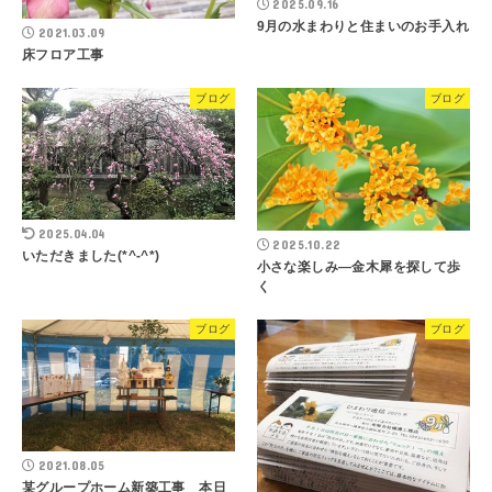
2025.09.16
9月の水まわりと住まいのお手入れ
2021.03.09
床フロア工事
ブログ
ブログ
2025.04.04
2025.10.22
いただきました(*^-^*)
小さな楽しみ―金木犀を探して歩
く
ブログ
ブログ
2021.08.05
某グループホーム新築工事 本日