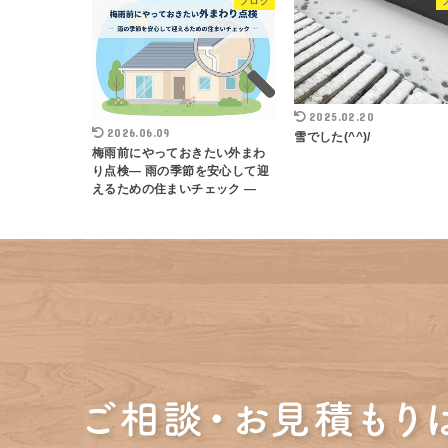
ブログ
2025.02.20
2026.06.09
雪でした(^^)/
梅雨前にやっておきたい外まわ
り点検― 雨の季節を安心して迎
えるための住まいチェック ―