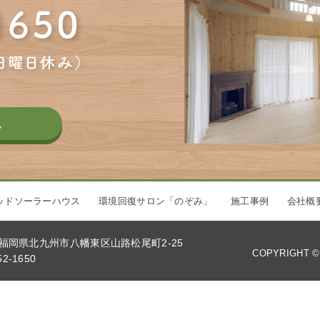
ム
ッドソーラーハウス
環境回復サロン「のぞみ」
施工事例
会社概
33 福岡県北九州市八幡東区山路松尾町2-25
COPYRIGHT ©
2-1650